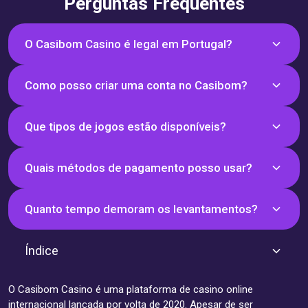
Perguntas Frequentes
O Casibom Casino é legal em Portugal?
Como posso criar uma conta no Casibom?
O Casibom opera com licença offshore e não possui 
licença do regulador português SRIJ, pelo que a sua 
disponibilidade em Portugal pode ser limitada.
Que tipos de jogos estão disponíveis?
O registo é simples e feito através do site oficial, 
bastando preencher um formulário com dados básicos 
e confirmar o email.
Quais métodos de pagamento posso usar?
A plataforma oferece slots, jogos de mesa, casino ao 
vivo, crash games e apostas em eSports.
Quanto tempo demoram os levantamentos?
São aceites cartões bancários, carteiras eletrónicas e 
criptomoedas como Bitcoin, Ethereum e USDT.
Índice
Índice
Os levantamentos podem ser instantâneos em 
criptomoedas, algumas horas em e-wallets e até 1–3 
Perguntas Frequentes
dias úteis por transferência bancária.
O Casibom Casino é uma plataforma de casino online
Características Gerais
internacional lançada por volta de 2020. Apesar de ser