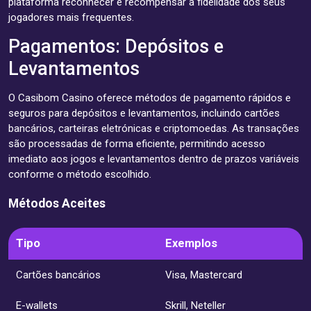
plataforma reconhecer e recompensar a fidelidade dos seus
jogadores mais frequentes.
Pagamentos: Depósitos e
Levantamentos
O Casibom Casino oferece métodos de pagamento rápidos e
seguros para depósitos e levantamentos, incluindo cartões
bancários, carteiras eletrónicas e criptomoedas. As transações
são processadas de forma eficiente, permitindo acesso
imediato aos jogos e levantamentos dentro de prazos variáveis
conforme o método escolhido.
Métodos Aceites
Tipo
Exemplos
Cartões bancários
Visa, Mastercard
E-wallets
Skrill, Neteller