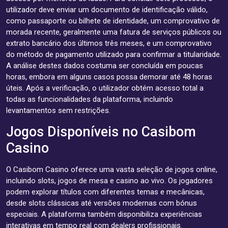
utilizador deve enviar um documento de identificação válido,
como passaporte ou bilhete de identidade, um comprovativo de
morada recente, geralmente uma fatura de serviços públicos ou
extrato bancário dos últimos três meses, e um comprovativo
do método de pagamento utilizado para confirmar a titularidade.
A análise destes dados costuma ser concluída em poucas
horas, embora em alguns casos possa demorar até 48 horas
úteis. Após a verificação, o utilizador obtém acesso total a
todas as funcionalidades da plataforma, incluindo
levantamentos sem restrições.
Jogos Disponíveis no Casibom
Casino
O Casibom Casino oferece uma vasta seleção de jogos online,
incluindo slots, jogos de mesa e casino ao vivo. Os jogadores
podem explorar títulos com diferentes temas e mecânicas,
desde slots clássicas até versões modernas com bónus
especiais. A plataforma também disponibiliza experiências
interativas em tempo real com dealers profissionais.