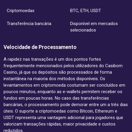
Criptomoedas
BTC, ETH, USDT
Transferência bancária
Disponível em mercados
selecionados
Velocidade de Processamento
A rapidez nas transações é um dos pontos fortes
frequentemente mencionados pelos utilizadores do Casibom
Casino, já que os depósitos são processados de forma
instantânea na maioria dos métodos disponíveis. Os
levantamentos em criptomoeda costumam ser concluídos em
poucos minutos, enquanto as e-wallets permitem receber os
fundos em poucas horas. No caso das transferências
bancárias, o processamento pode demorar entre um a três dias
úteis. O suporte a criptomoedas como Bitcoin, Ethereum e
USDT representa uma vantagem adicional para jogadores que
valorizam transações rápidas, maior privacidade e custos
reduzidos.