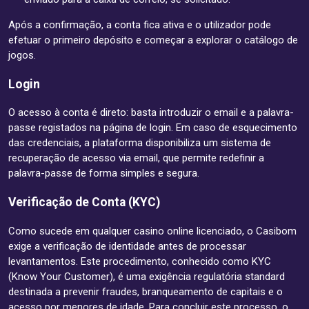
Após a confirmação, a conta fica ativa e o utilizador pode
efetuar o primeiro depósito e começar a explorar o catálogo de
jogos.
Login
O acesso à conta é direto: basta introduzir o email e a palavra-
passe registados na página de login. Em caso de esquecimento
das credenciais, a plataforma disponibiliza um sistema de
recuperação de acesso via email, que permite redefinir a
palavra-passe de forma simples e segura.
Verificação de Conta (KYC)
Como sucede em qualquer casino online licenciado, o Casibom
exige a verificação de identidade antes de processar
levantamentos. Este procedimento, conhecido como KYC
(Know Your Customer), é uma exigência regulatória standard
destinada a prevenir fraudes, branqueamento de capitais e o
acesso por menores de idade. Para concluir este processo, o