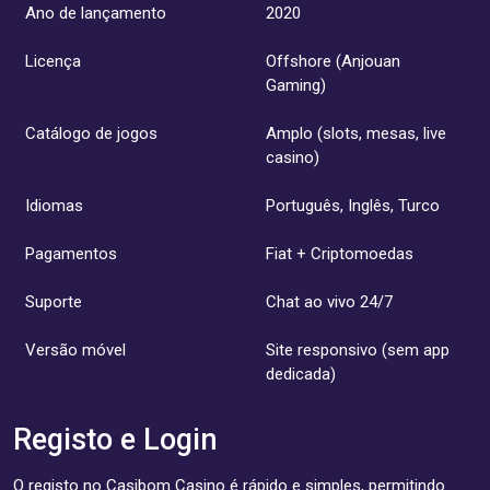
Ano de lançamento
2020
Conclusão
Perguntas Frequentes
Licença
Offshore (Anjouan
Gaming)
Catálogo de jogos
Amplo (slots, mesas, live
casino)
Idiomas
Português, Inglês, Turco
Pagamentos
Fiat + Criptomoedas
Suporte
Chat ao vivo 24/7
Versão móvel
Site responsivo (sem app
dedicada)
Registo e Login
O registo no Casibom Casino é rápido e simples, permitindo