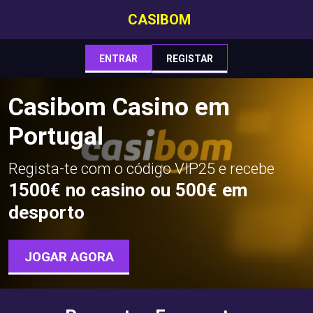
CASIBOM
ENTRAR
REGISTAR
Casibom Casino em
Portugal
Regista-te com o código VIP25 e recebe
1500€ no casino ou 500€ em
desporto
JOGAR AGORA