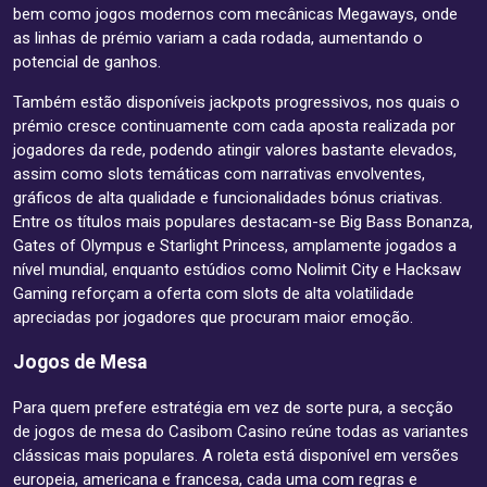
bem como jogos modernos com mecânicas Megaways, onde
as linhas de prémio variam a cada rodada, aumentando o
potencial de ganhos.
Também estão disponíveis jackpots progressivos, nos quais o
prémio cresce continuamente com cada aposta realizada por
jogadores da rede, podendo atingir valores bastante elevados,
assim como slots temáticas com narrativas envolventes,
gráficos de alta qualidade e funcionalidades bónus criativas.
Entre os títulos mais populares destacam-se Big Bass Bonanza,
Gates of Olympus e Starlight Princess, amplamente jogados a
nível mundial, enquanto estúdios como Nolimit City e Hacksaw
Gaming reforçam a oferta com slots de alta volatilidade
apreciadas por jogadores que procuram maior emoção.
Jogos de Mesa
Para quem prefere estratégia em vez de sorte pura, a secção
de jogos de mesa do Casibom Casino reúne todas as variantes
clássicas mais populares. A roleta está disponível em versões
europeia, americana e francesa, cada uma com regras e