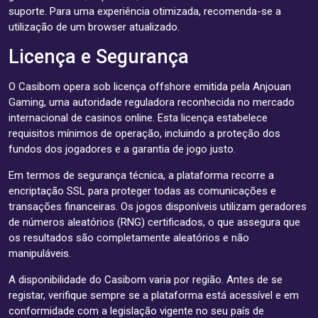
suporte. Para uma experiência otimizada, recomenda-se a
utilização de um browser atualizado.
Licença e Segurança
O Casibom opera sob licença offshore emitida pela Anjouan
Gaming, uma autoridade reguladora reconhecida no mercado
internacional de casinos online. Esta licença estabelece
requisitos mínimos de operação, incluindo a proteção dos
fundos dos jogadores e a garantia de jogo justo.
Em termos de segurança técnica, a plataforma recorre a
encriptação SSL para proteger todas as comunicações e
transações financeiras. Os jogos disponíveis utilizam geradores
de números aleatórios (RNG) certificados, o que assegura que
os resultados são completamente aleatórios e não
manipuláveis.
A disponibilidade do Casibom varia por região. Antes de se
registar, verifique sempre se a plataforma está acessível e em
conformidade com a legislação vigente no seu país de